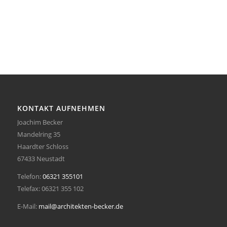
KONTAKT AUFNEHMEN
Joachim Becker
Mandelring 35
Haardter Schloss
67433 Neustadt
Telefon:
06321 355101
Telefax:
06321 355 102
E-Mail:
mail@architekten-becker.de