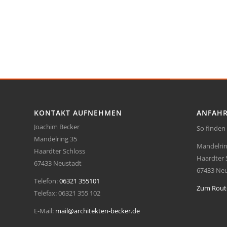
KONTAKT AUFNEHMEN
ANFAH
Joachim Becker
So finden 
Mandelring 35
Mandelrin
Haardter Schloss
Haardter 
67433 Neustadt
67433 Ne
Telefon:
06321 355101
Zum Rout
Telefax:
06321 355 102
E-Mail:
mail@architekten-becker.de